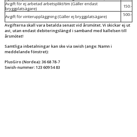
Avgift för ej arbetad arbetsplikt/tim (Gäller endast
150:-
bryggplatsägare)
500:-
Avgift för vinteruppläggning (Gäller ej bryggplatsägare)
Avgifterna skall vara betalda senast vid årsmötet. Vi skickar ej ut
avi, utan endast debiteringslängd i samband med kallelsen till
årsmötet!
Samtliga inbetalningar kan ske via swish (ange: Namn i
meddelande fönstret):
PlusGiro (Nordea): 36 68 78-7
Swish-nummer: 123 609 54 83