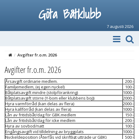
Göta Båtklubb
7 augusti 2026
/
Avgifter fr.o.m. 2026
Avgifter fr.o.m. 2026
Årsavgift ordinarie medlem.
200:-
Familjemedlem, (ej egen nyckel)
100:-
Båtplatsavgift mindre (stolpförankring)
1000:-
Båtplatsavgift större (Y-bom eller klubbens boj))
2000:-
Hyra varmförråd (kan delas av flera)
2000:-
Hyra kallförråd (kan delas av flera)
1000:-
Lån av fritidsbåt/dag för GBK.medlem
150:-
Lån av fritidsbåt/dag för icke medlem
200:-
Hyra av sovbod/natt
100:-
Engångsavgift vid tilldelning av bryggplats
1000:-
Nyckeldeposition (Återfås vid skriftligt utträde ur GBK)
500:-